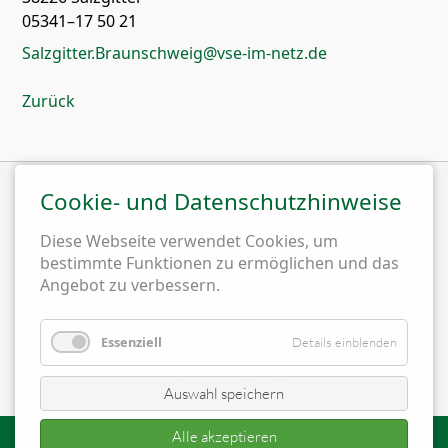
05341–17 50 21
Salzgitter.Braunschweig@vse-im-netz.de
Zurück
Cookie- und Datenschutzhinweise
Wir sind Mitglied im
Diese Webseite verwendet Cookies, um
bestimmte Funktionen zu ermöglichen und das
Angebot zu verbessern.
Essenziell
Details einblenden
Auswahl speichern
© Verbund Sozialtherapeutischer Einrichtungen
Alle akzeptieren